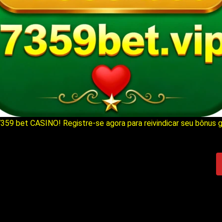
359 bet CASINO! Registre-se agora para reivindicar seu bônus g