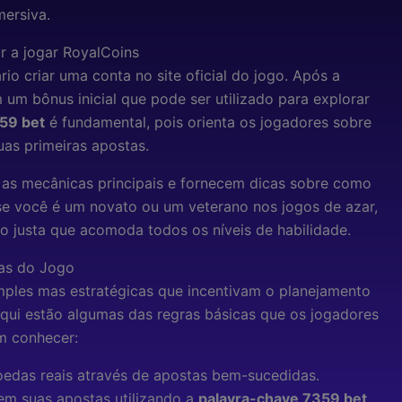
mersiva.
 a jogar RoyalCoins
io criar uma conta no site oficial do jogo. Após a
um bônus inicial que pode ser utilizado para explorar
59 bet
é fundamental, pois orienta os jogadores sobre
uas primeiras apostas.
m as mecânicas principais e fornecem dicas sobre como
se você é um novato ou um veterano nos jogos de azar,
 justa que acomoda todos os níveis de habilidade.
as do Jogo
mples mas estratégicas que incentivam o planejamento
Aqui estão algumas das regras básicas que os jogadores
m conhecer:
das reais através de apostas bem-sucedidas.
m suas apostas utilizando a
palavra-chave 7359 bet
,