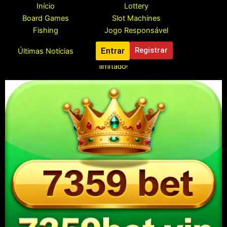
Pular
Início
Lottery
para
Board Games
Slot Machines
o
Fishing
Jogo Responsável
conteúdo
Entrar
Registrar
Últimas Notícias
Registre-se para reivindicar seu bônus grátis de R$888, tempo
limitado!