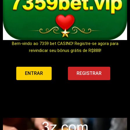
Bem-vindo ao 7359 bet CASINO! Registre-se agora para
reivindicar seu bônus grátis de R$888!
ENTRAR
REGISTRAR