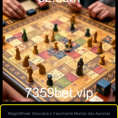
MagicWheel: Descubra o Fascinante Mundo das Apostas