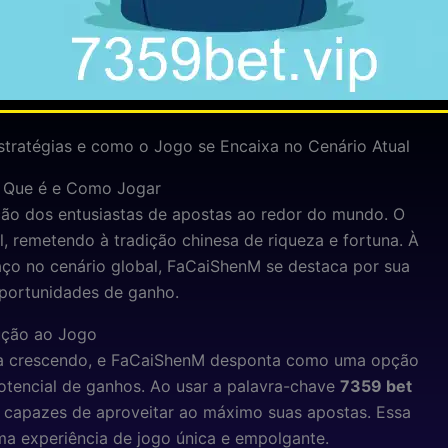
tratégias e como o Jogo se Encaixa no Cenário Atual
 Que é e Como Jogar
ão dos entusiastas de apostas ao redor do mundo. O
l, remetendo à tradição chinesa de riqueza e fortuna. À
ço no cenário global, FaCaiShenM se destaca por sua
oportunidades de ganho.
ução ao Jogo
nua crescendo, e FaCaiShenM desponta como uma opção
potencial de ganhos. Ao usar a palavra-chave
7359 bet
o capazes de aproveitar ao máximo suas apostas. Essa
a experiência de jogo única e empolgante.