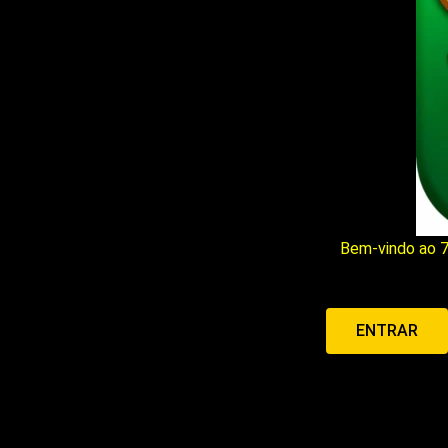
Bem-vindo ao 7
ENTRAR