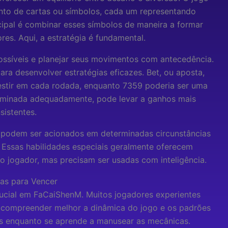
to de cartas ou símbolos, cada um representando
ncipal é combinar esses símbolos de maneira a formar
es. Aqui, a estratégia é fundamental.
ssíveis e planejar seus movimentos com antecedência.
ra desenvolver estratégias eficazes. Bet, ou aposta,
vestir em cada rodada, enquanto 7359 poderia ser uma
dominada adequadamente, pode levar a ganhos mais
sistentes.
podem ser acionados em determinadas circunstâncias
 Essas habilidades especiais geralmente oferecem
o jogador, mas precisam ser usadas com inteligência.
ias para Vencer
ucial em FaCaiShenM. Muitos jogadores experientes
compreender melhor a dinâmica do jogo e os padrões
as enquanto se aprende a manusear as mecânicas.