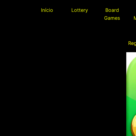
Pular
Início
Lottery
Board
para
Games
o
conteúdo
Reg