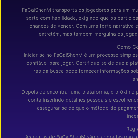
FaCaiShenM transporta os jogadores para um mun
sorte com habilidade, exigindo que os partici
chances de vencer. Com uma forte narrativa e
entretém, mas também mergulha os jogador
Como Co
Iniciar-se no FaCaiShenM é um processo simples
confiável para jogar. Certifique-se de que a 
rápida busca pode fornecer informações sobr
an
Depois de encontrar uma plataforma, o próximo p
conta inserindo detalhes pessoais e escolhe
assegurar-se de que o método de pagament
inco
Regr
As regras de FaCaiShenM são elaboradas para of