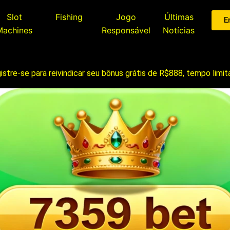
Slot
Fishing
Jogo
Últimas
E
Machines
Responsável
Notícias
istre-se para reivindicar seu bônus grátis de R$888, tempo limit