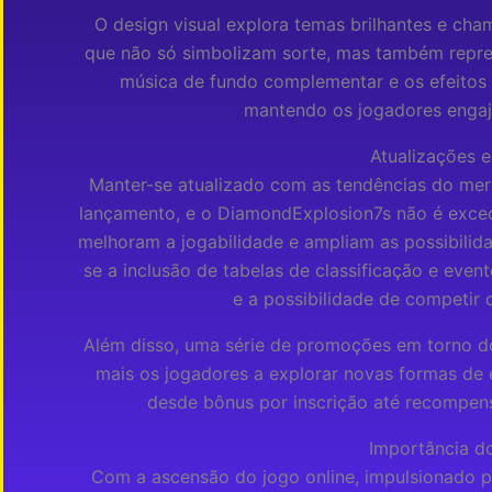
O design visual explora temas brilhantes e cha
que não só simbolizam sorte, mas também repre
música de fundo complementar e os efeitos
mantendo os jogadores engaj
Atualizações 
Manter-se atualizado com as tendências do mer
lançamento, e o DiamondExplosion7s não é exceç
melhoram a jogabilidade e ampliam as possibilid
se a inclusão de tabelas de classificação e event
e a possibilidade de competir 
Além disso, uma série de promoções em torno 
mais os jogadores a explorar novas formas d
desde bônus por inscrição até recompens
Importância d
Com a ascensão do jogo online, impulsionado p