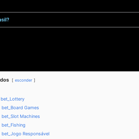
sil?
údos
esconder
bet_Lottery
9 bet_Board Games
 bet_Slot Machines
 bet_Fishing
 bet_Jogo Responsável