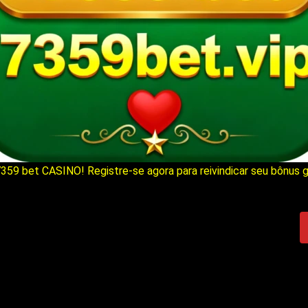
359 bet CASINO! Registre-se agora para reivindicar seu bônus g