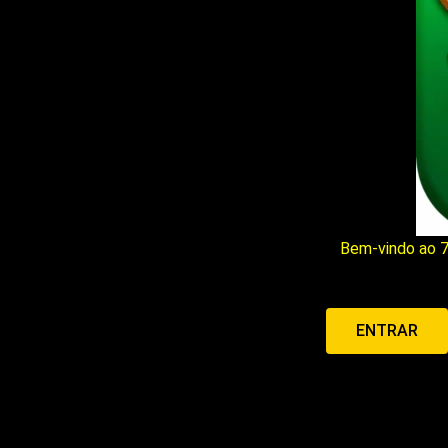
Bem-vindo ao 7
ENTRAR