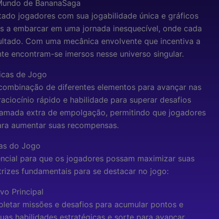
 Mundo de BananaSaga
do jogadores com sua jogabilidade única e gráficos
es a embarcar em uma jornada inesquecível, onde cada
sultado. Com uma mecânica envolvente que incentiva a
te encontram-se imersos nesse universo singular.
icas de Jogo
combinação de diferentes elementos para avançar nas
ciocínio rápido e habilidade para superar desafios
amada extra de empolgação, permitindo que jogadores
ara aumentar suas recompensas.
as do Jogo
ncial para que os jogadores possam maximizar suas
trizes fundamentais para se destacar no jogo:
vo Principal
letar missões e desafios para acumular pontos e
as habilidades estratégicas e sorte para avançar.