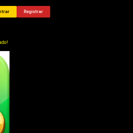
ntrar
Registrar
ado!