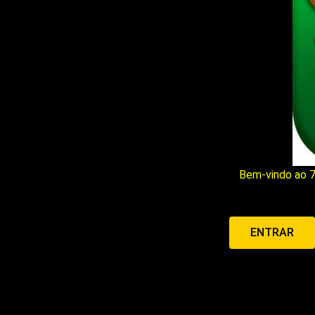
Bem-vindo ao 7
ENTRAR