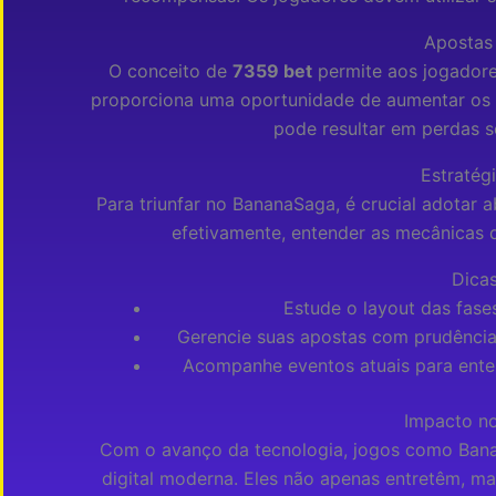
Apostas
O conceito de
7359 bet
permite aos jogadore
proporciona uma oportunidade de aumentar os 
pode resultar em perdas s
Estratég
Para triunfar no BananaSaga, é crucial adotar a
efetivamente, entender as mecânicas 
Dicas
Estude o layout das fase
Gerencie suas apostas com prudência 
Acompanhe eventos atuais para ente
Impacto no
Com o avanço da tecnologia, jogos como Banan
digital moderna. Eles não apenas entretêm, 