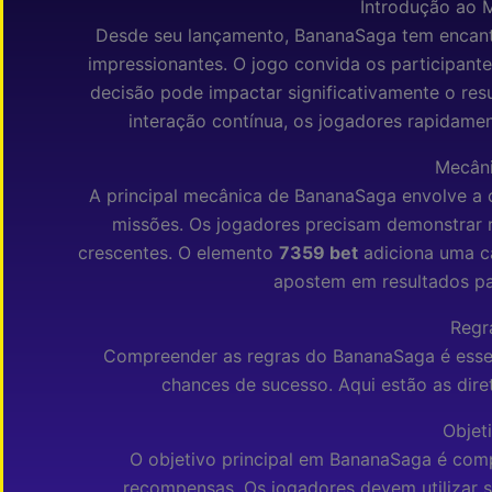
Introdução ao
Desde seu lançamento, BananaSaga tem encanta
impressionantes. O jogo convida os participant
decisão pode impactar significativamente o re
interação contínua, os jogadores rapidamen
Mecân
A principal mecânica de BananaSaga envolve a 
missões. Os jogadores precisam demonstrar ra
crescentes. O elemento
7359 bet
adiciona uma c
apostem em resultados p
Regr
Compreender as regras do BananaSaga é esse
chances de sucesso. Aqui estão as dire
Objeti
O objetivo principal em BananaSaga é comp
recompensas. Os jogadores devem utilizar su