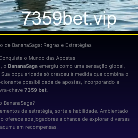
 de BananaSaga: Regras e Estratégias
Conquista o Mundo das Apostas
l, o
BananaSaga
emergiu como uma sensação global,
s. Sua popularidade só cresceu à medida que combina o
cionante possibilidade de apostas, incorporando a
avra-chave
7359 bet
.
 o BananaSaga?
ementos de estratégia, sorte e habilidade. Ambientado
go oferece aos jogadores a chance de explorar diversas
 acumulam recompensas.